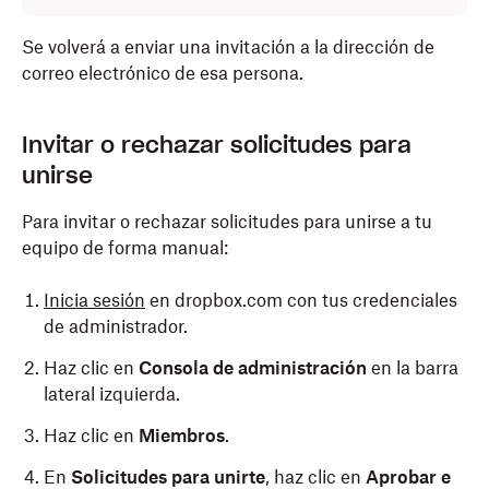
Se volverá a enviar una invitación a la dirección de
correo electrónico de esa persona.
Para añadir permisos de administrador a una
Para cancelar una invitación, sigue estos pasos:
Invitar o rechazar solicitudes para
invitación:
unirse
Inicia sesión
en dropbox.com con tus credenciales
Inicia sesión
en dropbox.com con tus credenciales
de administrador.
Para invitar o rechazar solicitudes para unirse a tu
de administrador.
equipo de forma manual:
Haz clic en
Consola de administración
en la barra
Haz clic en
Consola de administración
en la barra
lateral izquierda
.
lateral izquierda
.
Inicia sesión
en dropbox.com con tus credenciales
Haz clic en
Miembros
.
de administrador.
Haz clic en
Miembros
.
En
Miembros
, haz clic en
Invitados
para
Haz clic en
Consola de administración
en la barra
En
Miembros
, busca al usuario o utiliza la barra de
ordenarlos
o utiliza la barra de búsqueda para
lateral izquierda.
búsqueda para encontrarlo. A continuación, haz
encontrar al usuario.
Haz clic en
Miembros
.
clic en
Más
junto a la invitación a la que quieres
Haz clic en
Más
junto a la invitación que
añadir permisos de administrador.
En
Solicitudes para unirte
, haz clic en
Aprobar e
quieres cancelar.