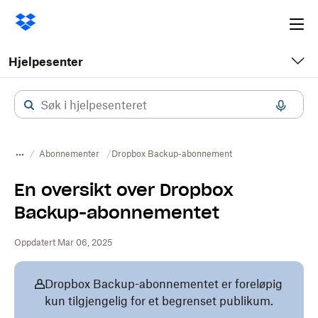
Ope
me
Hjelpesenter
Abonnementer
Dropbox Backup-abonnement
En oversikt over Dropbox
Backup-abonnementet
Oppdatert Mar 06, 2025
Dropbox Backup-abonnementet er foreløpig
kun tilgjengelig for et begrenset publikum.