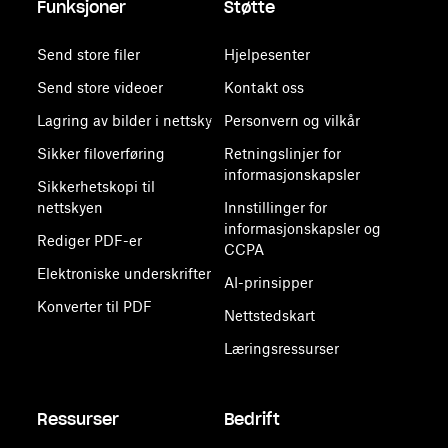
Funksjoner
Støtte
Send store filer
Hjelpesenter
Send store videoer
Kontakt oss
Lagring av bilder i nettsky
Personvern og vilkår
Sikker filoverføring
Retningslinjer for
informasjonskapsler
Sikkerhetskopi til
nettskyen
Innstillinger for
informasjonskapsler og
Rediger PDF-er
CCPA
Elektroniske underskrifter
AI-prinsipper
Konverter til PDF
Nettstedskart
Læringsressurser
Ressurser
Bedrift