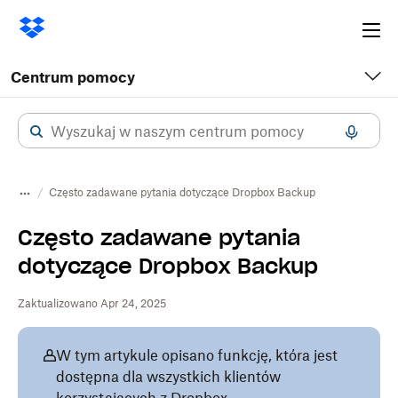
Ope
me
Centrum pomocy
Często zadawane pytania dotyczące Dropbox Backup
Często zadawane pytania
dotyczące Dropbox Backup
Zaktualizowano Apr 24, 2025
W tym artykule opisano funkcję, która jest
dostępna dla wszystkich klientów