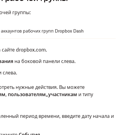
очей группы:
 аккаунтов рабочих групп Dropbox Dash
 сайте dropbox.com.
вания
на боковой панели слева.
 слева.
отреть нужные действия. Вы можете
 сайте dropbox.com.
ям
,
пользователям,
,
участникам
и типу
вания
на боковой панели слева.
крывающийся список слева от пункта
Dropbox
.
ленный период времени, введите дату начала и
нажмите
События
.