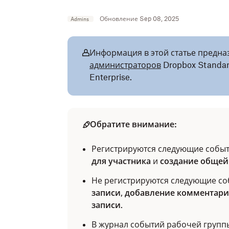
Обновление Sep 08, 2025
Admins
Информация в этой статье предна
администраторов
Dropbox Standard
Enterprise.
Обратите внимание:
Регистрируются следующие собы
для участника
и
создание общей
Не регистрируются следующие со
записи
,
добавление комментари
записи
.
В журнал событий рабочей групп