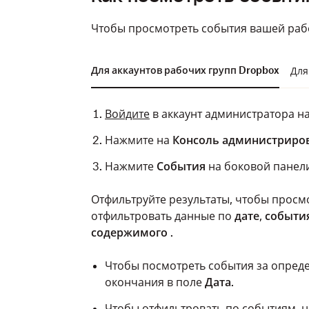
Чтобы просмотреть события вашей раб
Для аккаунтов рабочих групп Dropbox
Для
Войдите
в аккаунт администратора на
Нажмите на
Консоль администриро
Нажмите
События
на боковой панели
Отфильтруйте результаты, чтобы просм
Войдите
в аккаунт администратора на
отфильтровать данные по
дате
,
событи
Нажмите на
Консоль администриро
содержимого
.
В разделе
Продукты
нажмите на рас
Чтобы посмотреть события за опреде
Перейдите на вкладку
Безопасность
.
окончания в поле
Дата
.
Нажмите фильтр
События
.
Чтобы отфильтровать по событиям, 