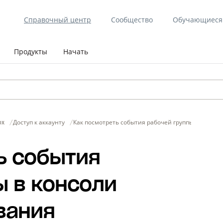
Справочный центр
Сообщество
Обучающиеся 
Продукты
Начать
ox
Доступ к аккаунту
Как посмотреть события рабочей группы в консо
ь события
ы в консоли
вания