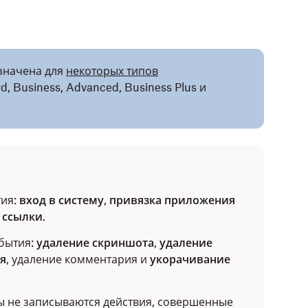
значена для
некоторых типов
, Business, Advanced, Business Plus и
тия:
вход в систему
,
привязка приложения
 ссылки
.
бытия:
удаление скриншота
,
удаление
я
, удаление комментария и
укорачивание
ы не записываются действия, совершенные