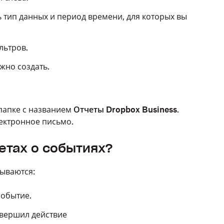
 тип данных и период времени, для которых вы
льтров.
ужно создать.
 папке с названием
Отчеты Dropbox Business
.
лектронное письмо.
етах о событиях?
зываются:
событие.
овершил действие