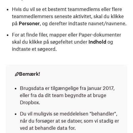
Hvis du vil se et bestemt teammedlems eller flere
Klik på filteret
Aktivitet
.
teammedlemmers seneste aktivitet, skal du klikke
på
Personer
,
og derefter indtaste navnet/navnene.
For at finde filer, mapper eller Paper-dokumenter
skal du klikke på søgefeltet under
Indhold
og
indtaste et søgeord.
Bemærk!
Brugsdata er tilgængelige fra januar 2017,
eller fra da dit team begyndte at bruge
Dropbox.
Du vil muligvis se meddelelsen "behandler",
når du forsøger at se datoer, som vi stadig er
ved at behandle data for.