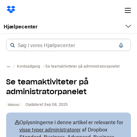
Ope
me
Hjælpecenter
Kontoadgang
Se teamaktiviteter på administratorpanelet
Se teamaktiviteter på
administratorpanelet
Opdateret Sep 08, 2025
Admins
Oplysningerne i denne artikel er relevante for
visse typer administratorer
af Dropbox