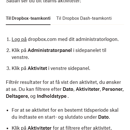
Sådan ser du dit teams aktiviteter:
Til Dropbox-teamkonti
Til Dropbox Dash-teamkonti
Log på
dropbox.com med dit administratorlogon.
Klik på
Administratorpanel
i sidepanelet til
venstre.
Klik på
Aktivitet
i venstre sidepanel.
Filtrér resultater for at få vist den aktivitet, du ønsker
Log på
dropbox.com med dit administratorlogon.
at se. Du kan filtrere efter
Dato
,
Aktiviteter
,
Personer,
Klik på
Administratorpanel
i sidepanelet til
Deltagere,
og
Indholdstype
.
venstre.
For at se aktivitet for en bestemt tidsperiode skal
Under
Produkter
skal du
klikke på rullemenuen til
du indtaste en start- og slutdato under
Dato
.
venstre for
Dropbox
.
Klik på
Aktiviteter
for at filtrere efter aktivitet.
Klik på
Sikkerhed
.