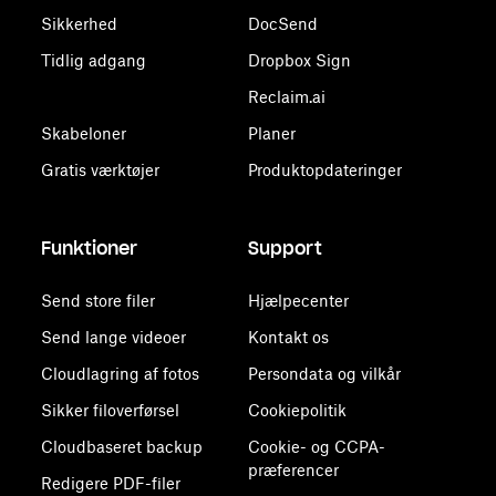
Sikkerhed
DocSend
Tidlig adgang
Dropbox Sign
Reclaim.ai
Skabeloner
Planer
Gratis værktøjer
Produktopdateringer
Funktioner
Support
Send store filer
Hjælpecenter
Send lange videoer
Kontakt os
Cloudlagring af fotos
Persondata og vilkår
Sikker filoverførsel
Cookiepolitik
Cloudbaseret backup
Cookie- og CCPA-
præferencer
Redigere PDF-filer