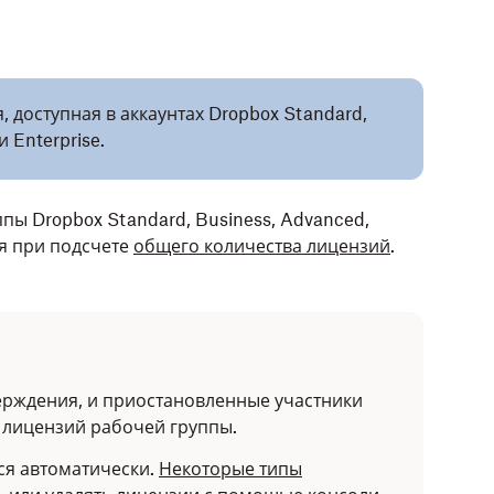
, доступная в аккаунтах Dropbox Standard,
и Enterprise.
пы Dropbox Standard, Business, Advanced,
ся при подсчете
общего количества лицензий
.
рждения, и приостановленные участники
 лицензий рабочей группы.
ся автоматически.
Некоторые типы