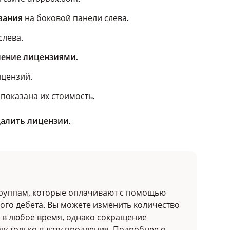
вания
на боковой панели слева.
слева.
ление лицензиями
.
ицензий.
показана их стоимость.
алить лицензии
.
 группам, которые оплачивают с помощью
мого дебета. Вы можете изменить количество
 в любое время, однако сокращение
лу только в дату продления.
Подробнее о