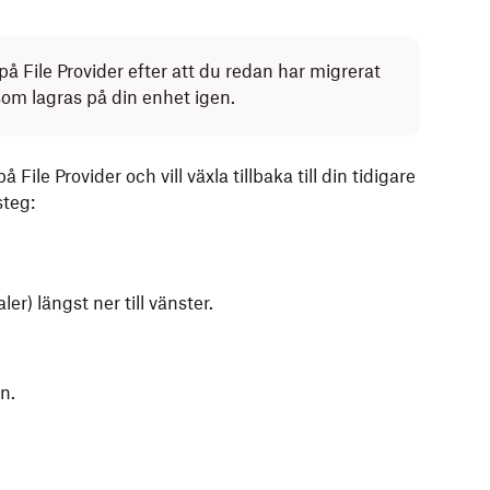
å File Provider efter att du redan har migrerat
 som lagras på din enhet igen.
ile Provider och vill växla tillbaka till din tidigare
steg:
aler) längst ner till vänster.
n.