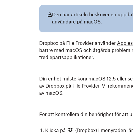
Den här artikeln beskriver en uppdat
användare på macOS.
Dropbox på File Provider använder
Apples
bättre med macOS och åtgärda problem relat
tredjepartsapplikationer.
Din enhet måste köra macOS 12.5 eller se
av Dropbox på File Provider. Vi rekommen
av macOS.
För att kontrollera din behörighet för att u
Klicka på
(Dropbox) i menyraden län