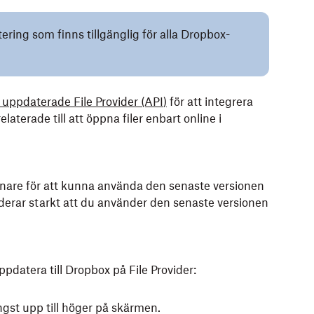
ering som finns tillgänglig för alla Dropbox-
 uppdaterade File Provider
(API
)
för att integrera
erade till att öppna filer enbart online i
nare för att kunna använda den senaste versionen
derar starkt att du använder den senaste versionen
ppdatera till Dropbox på File Provider:
gst upp till höger på skärmen.