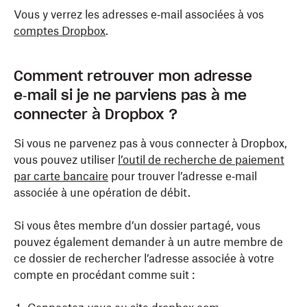
Vous y verrez les adresses e‑mail associées à vos
comptes Dropbox
.
Ouvrez
l’application mobile Dropbox
.
Comment retrouver mon adresse
e‑mail si je ne parviens pas à me
Appuyez sur
(compte) en bas à droite.
connecter à Dropbox ?
Le nom et l’adresse e‑mail associés à votre compte
sont affichés en haut de l’écran.
Si vous ne parvenez pas à vous connecter à Dropbox,
vous pouvez utiliser
l’outil de recherche de paiement
Vous pouvez appuyer sur les flèches vers le haut et
par carte bancaire
pour trouver l’adresse e‑mail
vers le bas situées à côté de votre nom et votre
associée à une opération de débit.
adresse e‑mail pour voir l’adresse e‑mail associée à
votre
Si vous êtes membre d’un dossier partagé, vous
compte
, si vous en possédez un. Une coche
bleue apparaît à côté du compte avec lequel vous
pouvez également demander à un autre membre de
êtes connecté.
ce dossier de rechercher l’adresse associée à votre
compte en procédant comme suit :