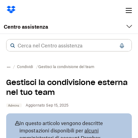
Ope
me
Centro assistenza
Condividi
Gestisci la condivisione del team
Gestisci la condivisione esterna
nel tuo team
Aggiornato Sep 15, 2025
Admins
In questo articolo vengono descritte
impostazioni disponibili per
alcuni