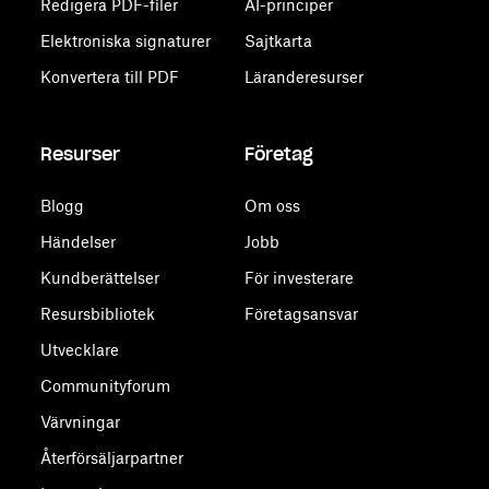
Redigera PDF-filer
AI-principer
Elektroniska signaturer
Sajtkarta
Konvertera till PDF
Läranderesurser
Resurser
Företag
Blogg
Om oss
Händelser
Jobb
Kundberättelser
För investerare
Resursbibliotek
Företagsansvar
Utvecklare
Communityforum
Värvningar
Återförsäljarpartner