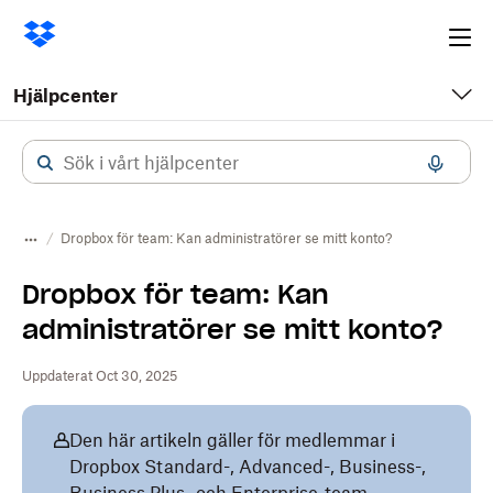
Ope
me
Hjälpcenter
Dropbox för team: Kan administratörer se mitt konto?
Dropbox för team: Kan
administratörer se mitt konto?
Uppdaterat Oct 30, 2025
Den här artikeln gäller för medlemmar i
Dropbox Standard-, Advanced-, Business-,