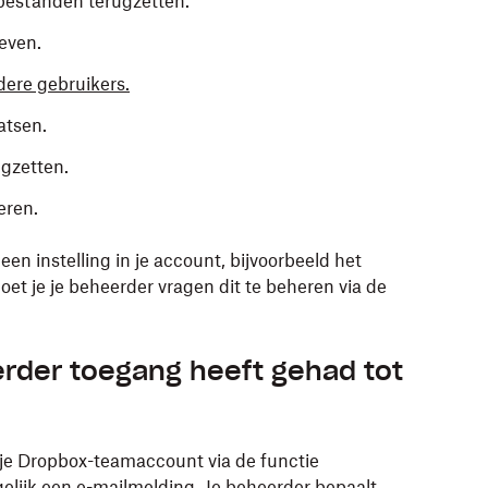
bestanden terugzetten.
even.
ere gebruikers.
atsen.
gzetten.
eren.
 een instelling in je account, bijvoorbeeld het
et je je beheerder vragen dit te beheren via de
erder toegang heeft gehad tot
 je Dropbox-teamaccount via de functie
gelijk een e-mailmelding. Je beheerder bepaalt