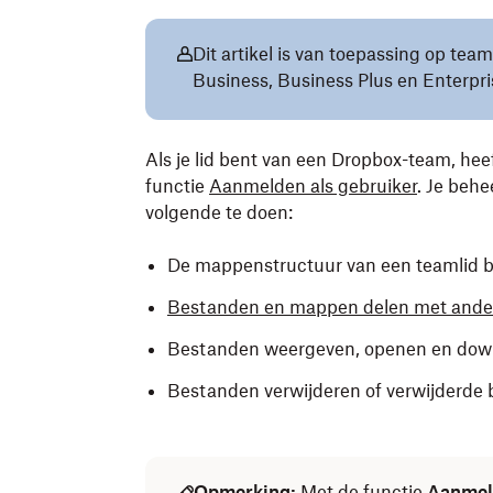
Dit artikel is van toepassing op t
Business, Business Plus en Enterpri
Als je lid bent van een Dropbox-team, hee
functie
Aanmelden als gebruiker
. Je beh
volgende te doen:
De mappenstructuur van een teamlid b
Bestanden en mappen delen met ande
Bestanden weergeven, openen en dow
Bestanden verwijderen of verwijderde 
Opmerking:
Met de functie
Aanmeld