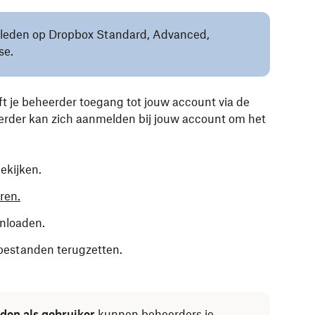
eamleden op Dropbox Standard, Advanced,
se.
ft je beheerder toegang tot jouw account via de
eerder kan zich aanmelden bij jouw account om het
ekijken.
ren.
nloaden.
bestanden terugzetten.
en als gebruiker
kunnen beheerders je