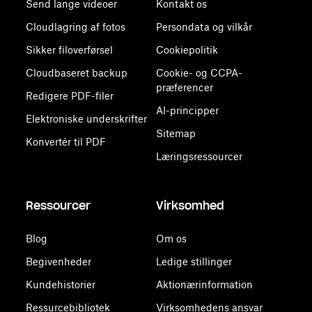
Send lange videoer
Kontakt os
Cloudlagring af fotos
Persondata og vilkår
Sikker filoverførsel
Cookiepolitik
Cloudbaseret backup
Cookie- og CCPA-
præferencer
Redigere PDF-filer
AI-principper
Elektroniske underskrifter
Sitemap
Konvertér til PDF
Læringsressourcer
Ressourcer
Virksomhed
Blog
Om os
Begivenheder
Ledige stillinger
Kundehistorier
Aktionærinformation
Ressurcebibliotek
Virksomhedens ansvar