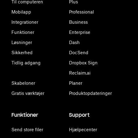
Til computeren
Plus
Mobilapp
Professional
Integrationer
Business
Funktioner
Enterprise
Løsninger
Dash
Sikkerhed
DocSend
Tidlig adgang
Dropbox Sign
Reclaim.ai
Skabeloner
Planer
Gratis værktøjer
Produktopdateringer
Funktioner
Support
Send store filer
Hjælpecenter