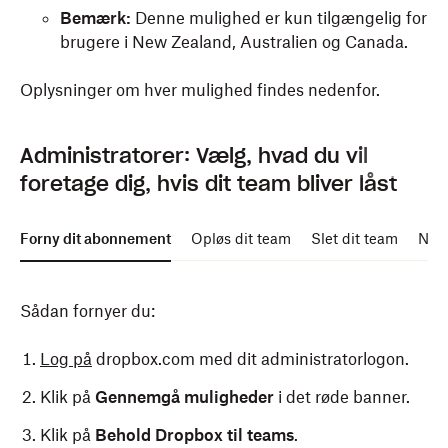
Bemærk:
Denne mulighed er kun tilgængelig for
brugere i New Zealand, Australien og Canada.
Oplysninger om hver mulighed findes nedenfor.
Administratorer: Vælg, hvad du vil
foretage dig, hvis dit team bliver låst
Forny dit abonnement
Opløs dit team
Slet dit team
Nedg
Sådan fornyer du:
Log på
dropbox.com med dit administratorlogon.
Klik på
Gennemgå muligheder
i det røde banner.
Klik på
Behold Dropbox til teams
.