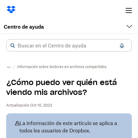
Ope
me
Centro de ayuda
Información sobre lectores en archivos compartidos
¿Cómo puedo ver quién está
viendo mis archivos?
Actualización Oct 10, 2023
La información de este artículo se aplica a
todos los usuarios de Dropbox.