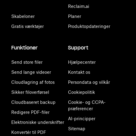
Reclaim.ai
Skabeloner
Planer
Gratis værktøjer
Produktopdateringer
Funktioner
Support
Send store filer
Hjælpecenter
Send lange videoer
Kontakt os
Cloudlagring af fotos
Persondata og vilkår
Sikker filoverførsel
Cookiepolitik
Cloudbaseret backup
Cookie- og CCPA-
præferencer
Redigere PDF-filer
AI-principper
Elektroniske underskrifter
Sitemap
Konvertér til PDF