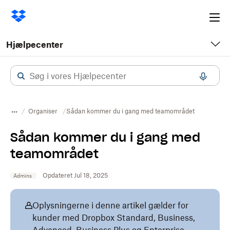
Ope
me
Hjælpecenter
Organiser
Sådan kommer du i gang med teamområdet
Sådan kommer du i gang med
teamområdet
Opdateret Jul 18, 2025
Admins
Oplysningerne i denne artikel gælder for
kunder med Dropbox Standard, Business,