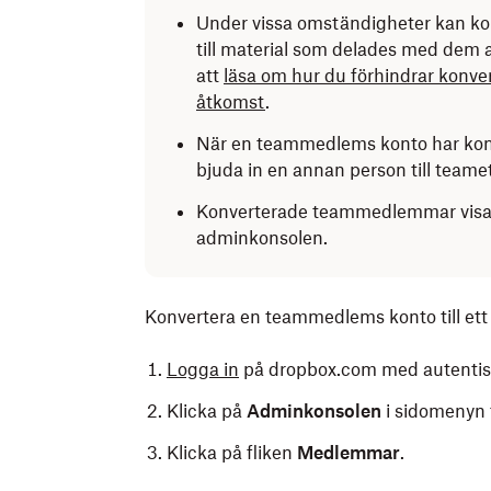
Under vissa omständigheter kan k
till material som delades med dem
att
läsa om hur du förhindrar konv
åtkomst
.
När en teammedlems konto har konv
bjuda in en annan person till teame
Konverterade teammedlemmar vis
adminkonsolen.
Konvertera en teammedlems konto till ett i
Logga in
på dropbox.com med autentise
Klicka på
Adminkonsolen
i sidomenyn t
Klicka på fliken
Medlemmar
.