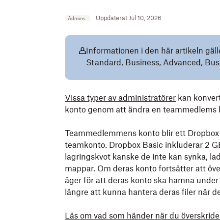
Uppdaterat Jul 10, 2026
Admins
Informationen i den här artikeln gäll
Standard, Business, Advanced, Busi
Vissa typer av administratörer
kan konverte
konto genom att ändra en teammedlems kon
Teammedlemmens konto blir ett Dropbox Bas
teamkonto. Dropbox Basic inkluderar 2 
lagringskvot kanske de inte kan synka, lad
mappar. Om deras konto fortsätter att öv
äger för att deras konto ska hamna unde
längre att kunna hantera deras filer när d
Läs om vad som händer när du överskride