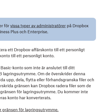
er för
vissa typer av administratörer
på Dropbox
ness Plus och Enterprise.
ra ett Dropbox-affärskonto till ett personligt
to till ett personligt konto.
ic-konto som inte är anslutet till ditt
GB lagringsutrymme. Om de överskrider denna
da upp, dela, flytta eller förhandsgranska filer och
erskrida gränsen kan Dropbox radera filer som de
r gränsen för lagringsutrymme. Du kommer inte
eras konto har konverterats.
r gränsen för lagringsutrymme.