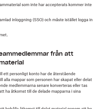
eammaterial som inte har accepterats kommer inte
lad inloggning (SSO) och måste istället logga in
met.
teammedlemmar från att
 material
 ett personligt konto har de återstående
 alla mappar som personen har skapat eller delat
ende medlemmarna senare konverteras eller tas
att ha åtkomst till de delade mapparna i sina
t behålla åtkomst till delat material genom att be