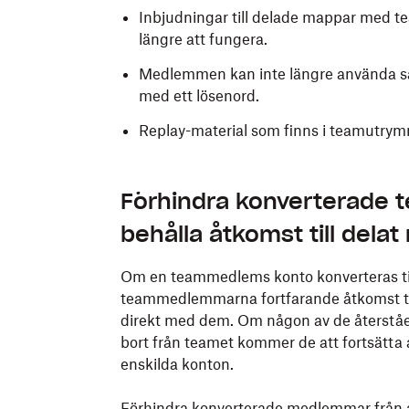
Inbjudningar till delade mappar med t
längre att fungera.
Medlemmen kan inte längre använda sam
med ett lösenord.
Replay-material som finns i teamutrym
Förhindra konverterade 
behålla åtkomst till delat
Om en teammedlems konto konverteras till
teammedlemmarna fortfarande åtkomst till
direkt med dem. Om någon av de återstå
bort från teamet kommer de att fortsätta 
enskilda konton.
Förhindra konverterade medlemmar från at