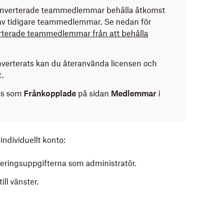
onverterade teammedlemmar behålla åtkomst
 av tidigare teammedlemmar. Se nedan för
erterade teammedlemmar från att behålla
erterats kan du återanvända licensen och
t.
as som
Frånkopplade
på sidan
Medlemmar
i
ndividuellt konto:
ringsuppgifterna som administratör.
ill vänster.