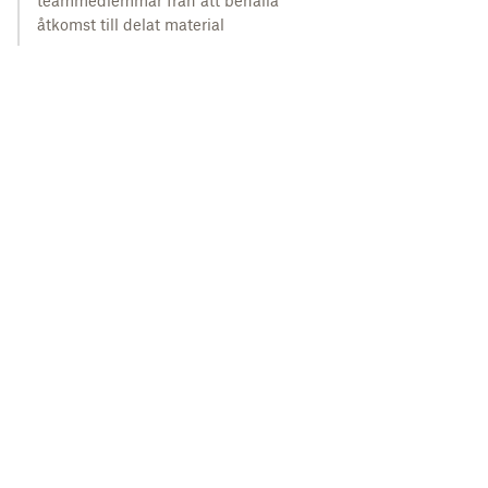
teammedlemmar från att behålla
åtkomst till delat material