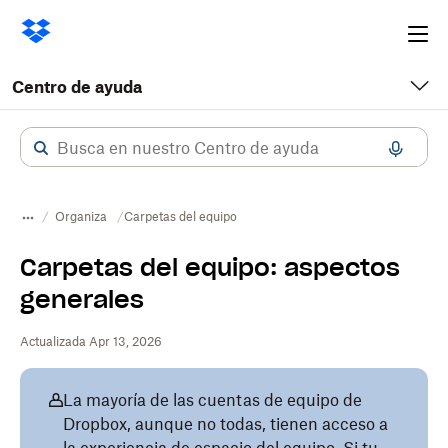
Ope
me
Centro de ayuda
Organiza
Carpetas del equipo
Carpetas del equipo: aspectos
generales
Actualizada Apr 13, 2026
La mayoría de las cuentas de equipo de
Dropbox, aunque no todas, tienen acceso a