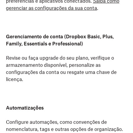
preferências e aplicativos conectados.
Saiba como
atualize sua forma de pagamento.
Family, Professional, Essentials, Standard,
gerenciar as configurações da sua conta
.
Business, Advanced, Business Plus e
Classificação:
gerencie a política de
classificação
Enterprise também podem acessar
de dados
da sua equipe.
o
Dropbox Rewind
para desfazer um grande
Configurações
: altere configurações de toda a
número de alterações e voltar uma pasta ou
Gerenciamento de conta (Dropbox Basic, Plus,
equipe, como membros, segurança,
a conta inteira para um estado anterior.
Family, Essentials e Professional)
compartilhamento, aplicativos e add‑ons.
Ajuda:
acesse recursos de autoatendimento
Revise ou faça upgrade do seu plano, verifique o
e
contato com o atendimento do Dropbox
.
armazenamento disponível, personalize as
configurações da conta ou resgate uma chave de
licença.
Automatizações
Configure automações, como convenções de
nomenclatura, tags e outras opções de organização.