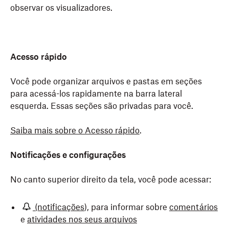
observar os visualizadores.
Acesso rápido
Você pode organizar arquivos e pastas em seções
para acessá-los rapidamente na barra lateral
esquerda. Essas seções são privadas para você.
Saiba mais sobre o Acesso rápido
.
Clique em
Os administradores de planos de equipe podem
Clique em
Notificações e configurações
Pastas
Mais
para acessar o seguinte:
para exibir uma lista de todas as
suas pastas na barra lateral esquerda. Você pode
gerenciar os membros e as configurações na seção
arrastar e soltar arquivos e pastas da lista principal de
de Administração. As opções disponíveis na barra
No canto superior direito da tela, você pode acessar:
Dash (versão beta)
arquivos para a barra lateral esquerda para
lateral esquerda dependem do tipo de conta e da
Replay
organizá‑los rapidamente.
função do administrador
. Quando um administrador
(notificações
), para informar sobre
comentários
clica na seção de
Administração
na barra lateral
DocSend
e
atividades nos seus arquivos
esquerda, ele pode ver as seguintes opções: